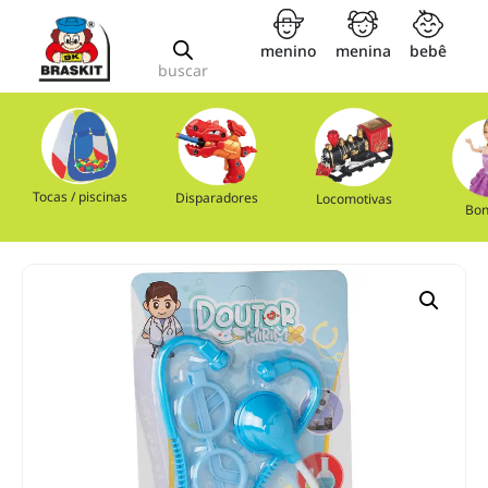
menino
menina
bebê
buscar
Tocas / piscinas
Disparadores
Locomotivas
Bon