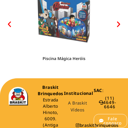
Piscina Mágica Heróis
Braskit
SAC
:
Institucional
Brinquedos
(11)
Estrada
4649-
A Braskit
Alberto
6646
Vídeos
Hinoto,
6009.
Fale
conosco
(Antiga
braskitbrinquedos