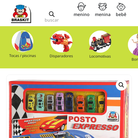
menino
menina
bebê
buscar
Tocas / piscinas
Disparadores
Locomotivas
Bon