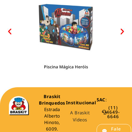
Piscina Mágica Heróis
Braskit
SAC
:
Institucional
Brinquedos
(11)
Estrada
4649-
A Braskit
Alberto
6646
Vídeos
Hinoto,
6009.
Fale