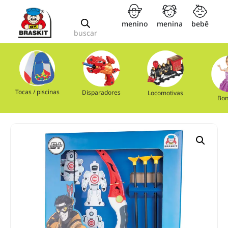
menino
menina
bebê
buscar
Tocas / piscinas
Disparadores
Locomotivas
Bon