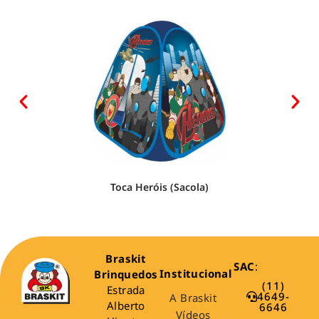
Toca Heróis (Sacola)
Braskit
SAC
:
Institucional
Brinquedos
(11)
Estrada
4649-
A Braskit
Alberto
6646
Vídeos