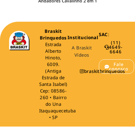
Andadores Cavalinho 2 em 1
Braskit
SAC
:
Institucional
Brinquedos
(11)
Estrada
4649-
A Braskit
Alberto
6646
Vídeos
Hinoto,
6009.
Fale
conosco
(Antiga
braskitbrinquedos
Estrada de
Santa Isabel)
Cep: 08586-
260 • Bairro
do Una
Itaquaquecetuba
• SP