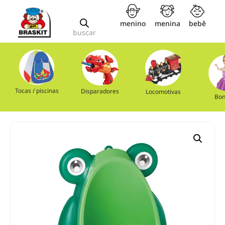
menino
menina
bebê
buscar
Tocas / piscinas
Disparadores
Locomotivas
Bon