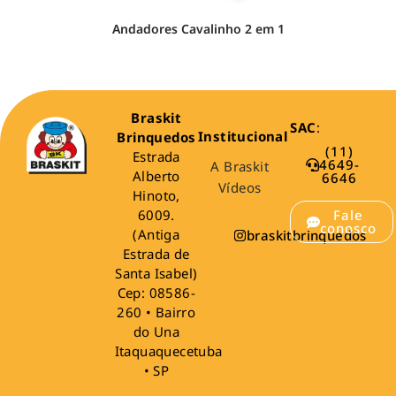
Andadores Cavalinho 2 em 1
Braskit
SAC
:
Institucional
Brinquedos
(11)
Estrada
4649-
A Braskit
Alberto
6646
Vídeos
Hinoto,
6009.
Fale
conosco
(Antiga
braskitbrinquedos
Estrada de
Santa Isabel)
Cep: 08586-
260 • Bairro
do Una
Itaquaquecetuba
• SP