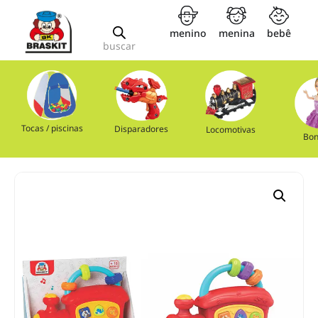
menino
menina
bebê
buscar
Tocas / piscinas
Disparadores
Locomotivas
Bon