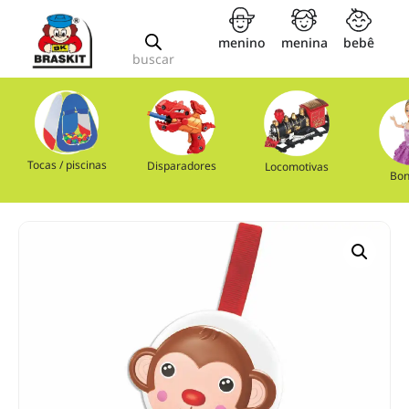
menino
menina
bebê
buscar
Tocas / piscinas
Disparadores
Locomotivas
Bon