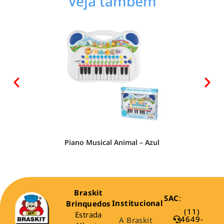
Veja também
Piano Musical Animal – Azul
Braskit
SAC
:
Institucional
Brinquedos
(11)
Estrada
4649-
A Braskit