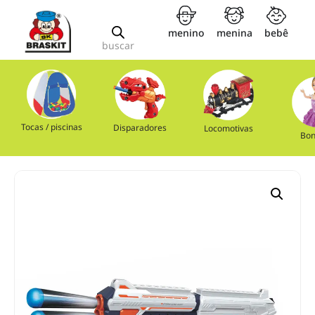
menino
menina
bebê
buscar
Tocas / piscinas
Disparadores
Locomotivas
Bon