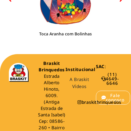
Toca Aranha com Bolinhas
Braskit
SAC
:
Institucional
Brinquedos
(11)
Estrada
4649-
A Braskit
Alberto
6646
Vídeos
Hinoto,
6009.
Fale
conosco
(Antiga
braskitbrinquedos
Estrada de
Santa Isabel)
Cep: 08586-
260 • Bairro