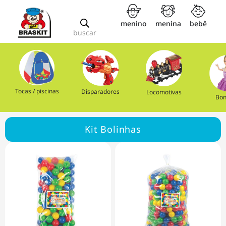
menino
menina
bebê
buscar
Tocas / piscinas
Disparadores
Locomotivas
Bon
Kit Bolinhas