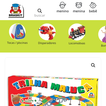
menino
menina
bebê
buscar
Tocas / piscinas
Disparadores
Locomotivas
Bon