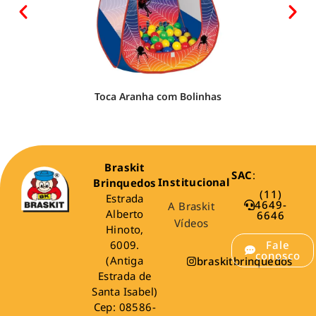
Toca Aranha com Bolinhas
Braskit
SAC
:
Institucional
Brinquedos
(11)
Estrada
4649-
A Braskit
Alberto
6646
Vídeos
Hinoto,
6009.
Fale
conosco
(Antiga
braskitbrinquedos
Estrada de
Santa Isabel)
Cep: 08586-