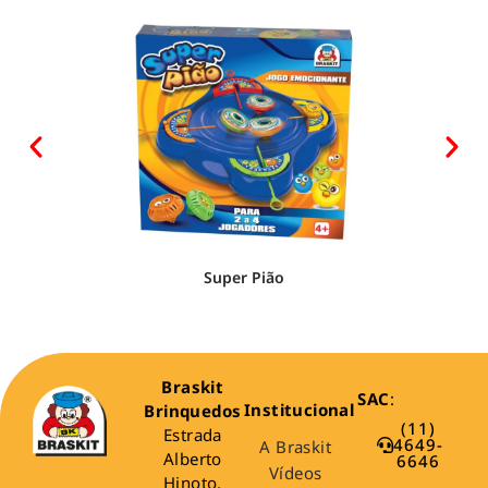
Super Pião
Braskit
SAC
:
Institucional
Brinquedos
(11)
Estrada
4649-
A Braskit
Alberto
6646
Vídeos
Hinoto,