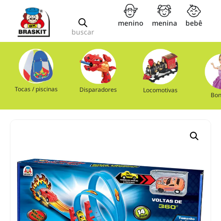
menino
menina
bebê
buscar
Tocas / piscinas
Disparadores
Locomotivas
Bon