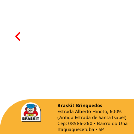
Braskit Brinquedos
Estrada Alberto Hinoto, 6009.
(Antiga Estrada de Santa Isabel)
Cep: 08586-260 • Bairro do Una
Itaquaquecetuba • SP