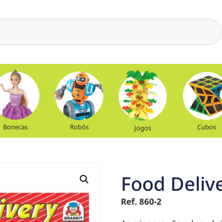
Bonecas
Robôs
Cubos
Jogos
Food Delive
Ref. 860-2