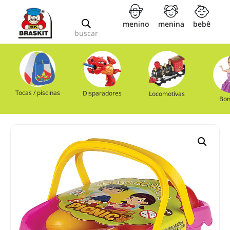
menino
menina
bebê
buscar
Tocas / piscinas
Disparadores
Locomotivas
Bon