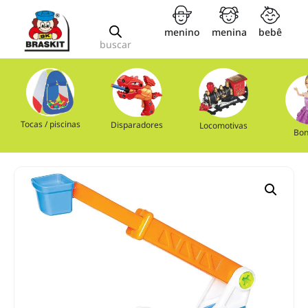
menino
menina
bebê
buscar
Tocas / piscinas
Disparadores
Locomotivas
Bon