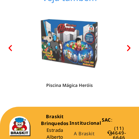
Piscina Mágica Heróis
Braskit
SAC
:
Institucional
Brinquedos
(11)
Estrada
4649-
A Braskit
Alberto
6646