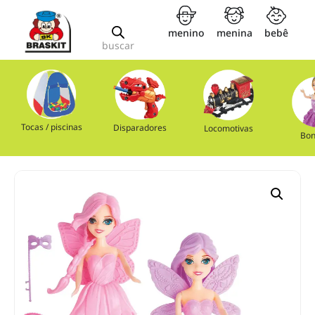
menino
menina
bebê
buscar
Tocas / piscinas
Disparadores
Locomotivas
Bon