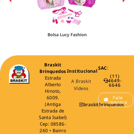
Bolsa Lucy Fashion
Braskit
SAC
:
Institucional
Brinquedos
(11)
Estrada
4649-
A Braskit
Alberto
6646
Vídeos
Hinoto,
6009.
Fale
conosco
(Antiga
braskitbrinquedos
Estrada de
Santa Isabel)
Cep: 08586-
260 • Bairro