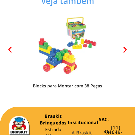
Veja também
Blocks para Montar com 38 Peças
Braskit
SAC
:
Institucional
Brinquedos
(11)
Estrada
4649-
A Braskit