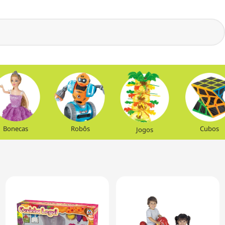
Bonecas
Robôs
Cubos
Jogos