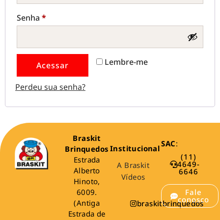
Senha
*
Lembre-me
Acessar
Perdeu sua senha?
Braskit
SAC
:
Institucional
Brinquedos
(11)
Estrada
4649-
A Braskit
Alberto
6646
Vídeos
Hinoto,
6009.
Fale
conosco
(Antiga
braskitbrinquedos
Estrada de