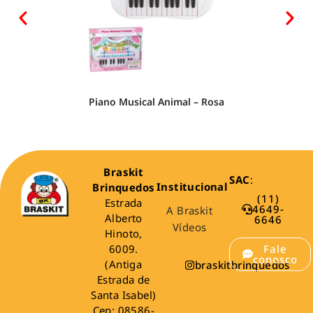
Piano Musical Animal – Rosa
Braskit
SAC
:
Institucional
Brinquedos
(11)
Estrada
4649-
A Braskit
Alberto
6646
Vídeos
Hinoto,
6009.
Fale
conosco
(Antiga
braskitbrinquedos
Estrada de
Santa Isabel)
Cep: 08586-