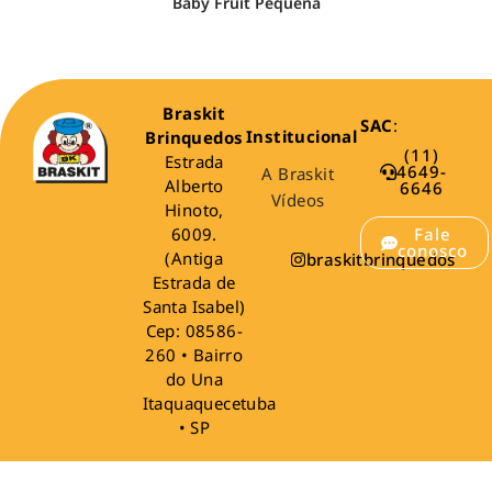
Baby Fruit Pequena
Braskit
SAC
:
Institucional
Brinquedos
(11)
Estrada
4649-
A Braskit
Alberto
6646
Vídeos
Hinoto,
6009.
Fale
conosco
(Antiga
braskitbrinquedos
Estrada de
Santa Isabel)
Cep: 08586-
260 • Bairro
do Una
Itaquaquecetuba
• SP