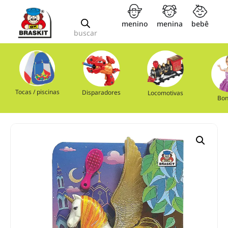
menino
menina
bebê
buscar
Tocas / piscinas
Disparadores
Locomotivas
Bon