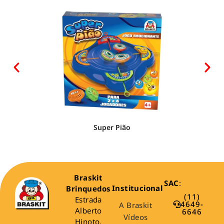
Super Pião
Braskit
SAC
:
Institucional
Brinquedos
(11)
Estrada
4649-
A Braskit
Alberto
6646
Vídeos
Hinoto,