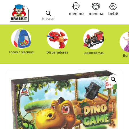
menino
menina
bebê
buscar
Tocas / piscinas
Disparadores
Locomotivas
Bon