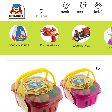
menino
menina
bebê
buscar
Tocas / piscinas
Disparadores
Locomotivas
Bon