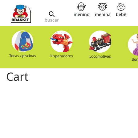
menino
menina
bebê
buscar
Tocas / piscinas
Disparadores
Locomotivas
Bon
Cart