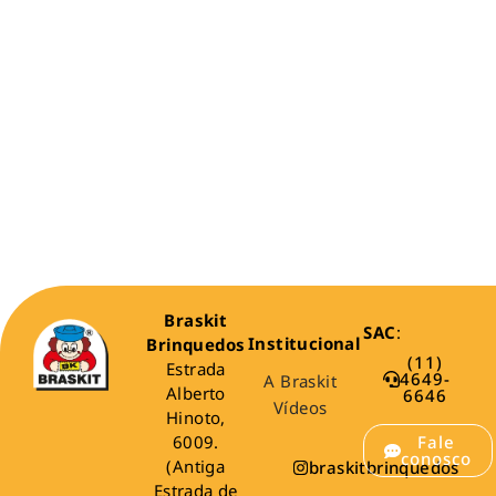
Braskit
SAC
:
Institucional
Brinquedos
(11)
Estrada
4649-
A Braskit
Alberto
6646
Vídeos
Hinoto,
6009.
Fale
conosco
(Antiga
braskitbrinquedos
Estrada de